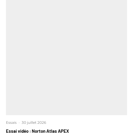
Essais
·
30 juillet 2026
Essai vidéo : Norton Atlas APEX