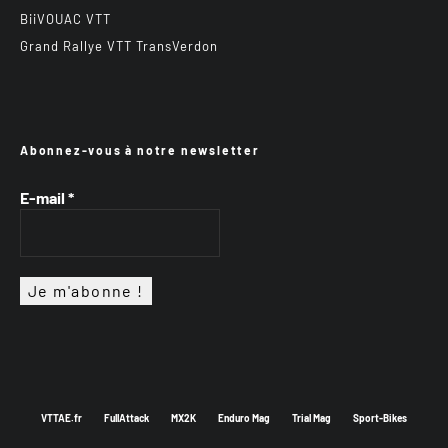
BiiVOUAC VTT
Grand Rallye VTT TransVerdon
Abonnez-vous à notre newsletter
E-mail
*
VTTAE.fr
FullAttack
MX2K
Enduro Mag
Trial Mag
Sport-Bikes