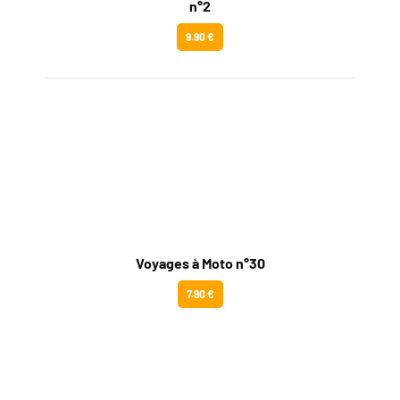
n°2
9.90 €
Voyages à Moto n°30
7.90 €