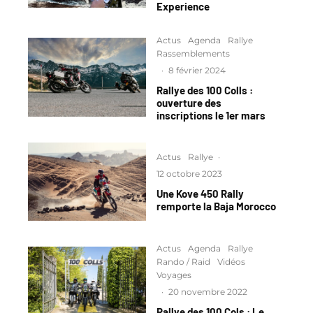
Experience
Actus
Agenda
Rallye
Rassemblements
·
8 février 2024
Rallye des 100 Colls :
ouverture des
inscriptions le 1er mars
Actus
Rallye
·
12 octobre 2023
Une Kove 450 Rally
remporte la Baja Morocco
Actus
Agenda
Rallye
Rando / Raid
Vidéos
Voyages
·
20 novembre 2022
Rallye des 100 Cols : Le