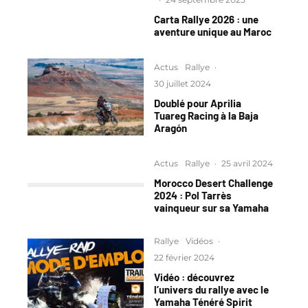
Carta Rallye 2026 : une
aventure unique au Maroc
Actus
Rallye
·
30 juillet 2024
Doublé pour Aprilia
Tuareg Racing à la Baja
Aragón
Actus
Rallye
·
25 avril 2024
Morocco Desert Challenge
2024 : Pol Tarrès
vainqueur sur sa Yamaha
Rallye
Vidéos
·
22 février 2024
Vidéo : découvrez
l’univers du rallye avec le
Yamaha Ténéré Spirit