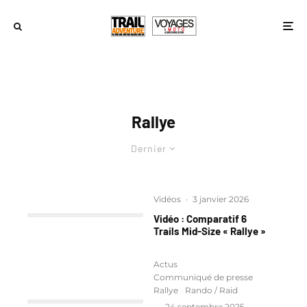
Rallye
Dernier
Vidéos
·
3 janvier 2026
Vidéo : Comparatif 6
Trails Mid-Size « Rallye »
Actus
Communiqué de presse
Rallye
Rando / Raid
·
24 septembre 2025