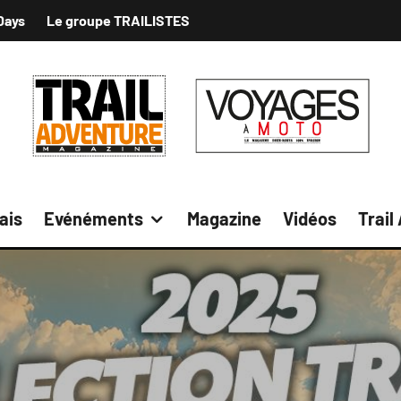
Days
Le groupe TRAILISTES
ais
Evénéments
Magazine
Vidéos
Trail