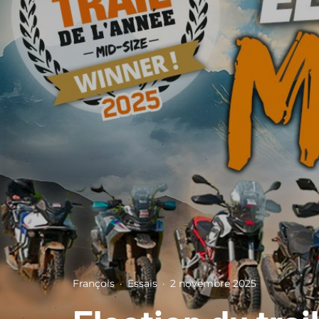
François
·
Essais
·
2 novembre 2025