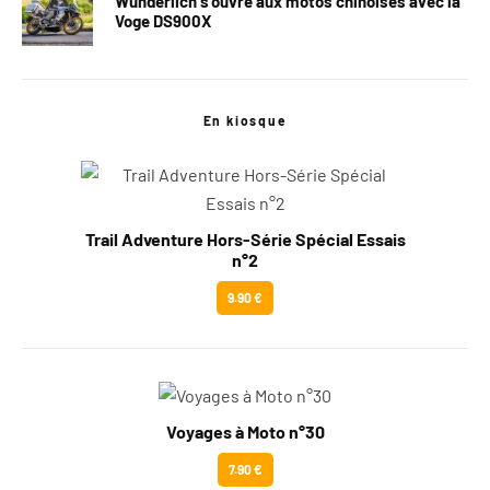
Wunderlich s’ouvre aux motos chinoises avec la
Voge DS900X
En kiosque
Trail Adventure Hors-Série Spécial Essais
n°2
9.90 €
Voyages à Moto n°30
7.90 €