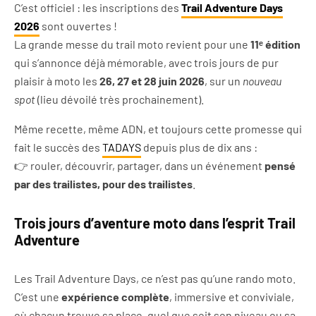
C’est officiel : les inscriptions des
Trail Adventure Days
2026
sont ouvertes !
La grande messe du trail moto revient pour une
11ᵉ édition
qui s’annonce déjà mémorable, avec trois jours de pur
plaisir à moto les
26, 27 et 28 juin 2026
, sur un
nouveau
spot
(lieu dévoilé très prochainement).
Même recette, même ADN, et toujours cette promesse qui
fait le succès des
TADAYS
depuis plus de dix ans :
👉
rouler, découvrir, partager, dans un événement
pensé
par des trailistes, pour des trailistes
.
Trois jours d’aventure moto dans l’esprit Trail
Adventure
Les Trail Adventure Days, ce n’est pas qu’une rando moto.
C’est une
expérience complète
, immersive et conviviale,
où chacun trouve sa place, quel que soit son niveau ou sa