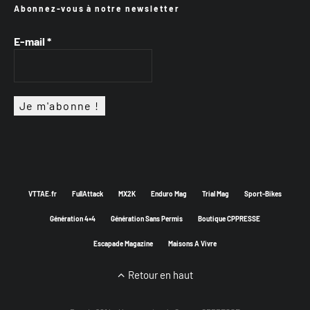
Abonnez-vous à notre newsletter
E-mail
*
VTTAE.fr
FullAttack
MX2K
Enduro Mag
Trial Mag
Sport-Bikes
Génération 4×4
Génération Sans Permis
Boutique CPPRESSE
Escapade Magazine
Maisons A Vivre
Retour en haut