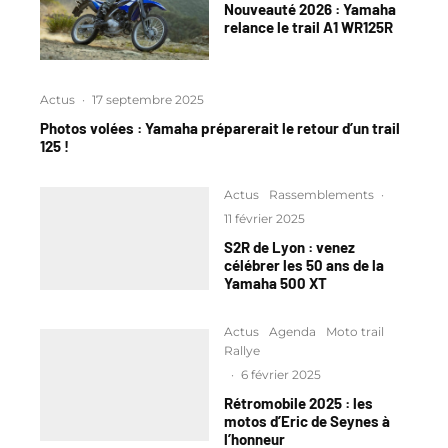
Nouveauté 2026 : Yamaha
relance le trail A1 WR125R
Actus
·
17 septembre 2025
Photos volées : Yamaha préparerait le retour d’un trail
125 !
Actus
Rassemblements
·
11 février 2025
S2R de Lyon : venez
célébrer les 50 ans de la
Yamaha 500 XT
Actus
Agenda
Moto trail
Rallye
·
6 février 2025
Rétromobile 2025 : les
motos d’Eric de Seynes à
l’honneur