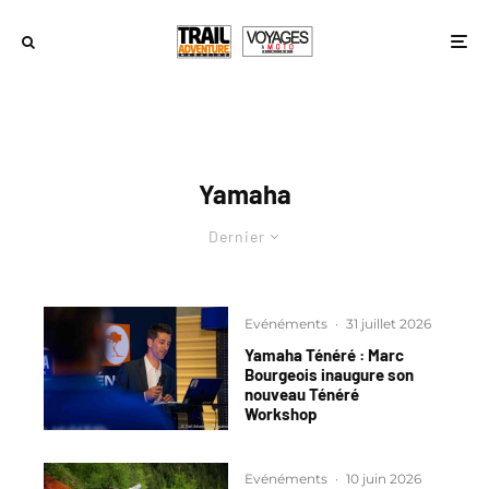
Yamaha
Dernier
Evénéments
·
31 juillet 2026
Yamaha Ténéré : Marc
Bourgeois inaugure son
nouveau Ténéré
Workshop
Evénéments
·
10 juin 2026