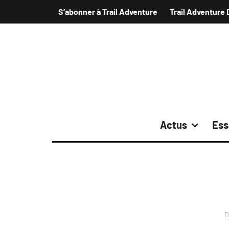
S’abonner à Trail Adventure
Trail Adventure 
Actus
Ess
D