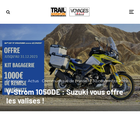
François
·
Actus
Communiqué de presse
·
30 novembre 2023
V-Strom 1050DE : Suzuki vous offre
les valises !