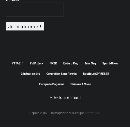
VTTAE.fr
FullAttack
MX2K
Enduro Mag
Trial Mag
Sport-Bikes
Génération 4×4
Génération Sans Permis
Boutique CPPRESSE
Escapade Magazine
Maisons A Vivre
Retour en haut
Depuis 2014 - Un magazine du
Groupe CPPRESSE