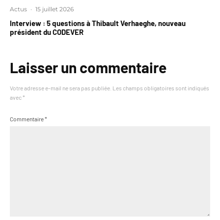
Actus
·
15 juillet 2026
Interview : 5 questions à Thibault Verhaeghe, nouveau
président du CODEVER
Laisser un commentaire
Votre adresse e-mail ne sera pas publiée.
Les champs obligatoires sont indiqués
avec
*
Commentaire
*