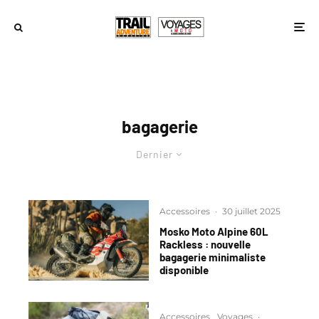
bagagerie
Dernier
Accessoires
·
30 juillet 2025
Mosko Moto Alpine 60L
Rackless : nouvelle
bagagerie minimaliste
disponible
Accessoires
Voyages
·