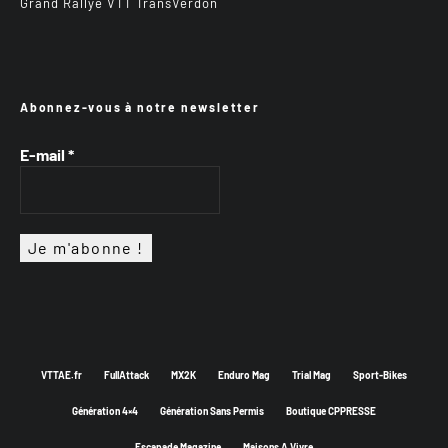
Grand Rallye VTT TransVerdon
Abonnez-vous à notre newsletter
E-mail
*
VTTAE.fr
FullAttack
MX2K
Enduro Mag
Trial Mag
Sport-Bikes
Génération 4×4
Génération Sans Permis
Boutique CPPRESSE
Escapade Magazine
Maisons A Vivre