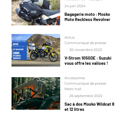
24 juin 2024
Bagagerie moto : Mosko
Moto Reckless Revolver
Actus
Communiqué de presse
·
30 novembre 2023
V-Strom 1050DE : Suzuki
vous offre les valises !
Accessoires
Communiqué de presse
Moto trail
·
26 septembre 2022
Sac à dos Mosko Wildcat 8
et 12 litres