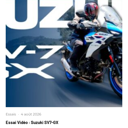
Essais
·
4 août 2026
Essai Vidéo : Suzuki SV7-GX