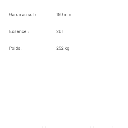
Garde au sol :
190 mm
Essence :
20 l
Poids :
252 kg