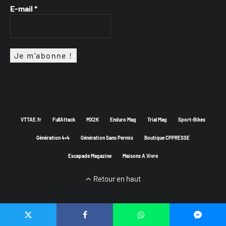
E-mail
*
VTTAE.fr
FullAttack
MX2K
Enduro Mag
Trial Mag
Sport-Bikes
Génération 4×4
Génération Sans Permis
Boutique CPPRESSE
Escapade Magazine
Maisons A Vivre
Retour en haut
Depuis 2014 - Un magazine du
Groupe CPPRESSE