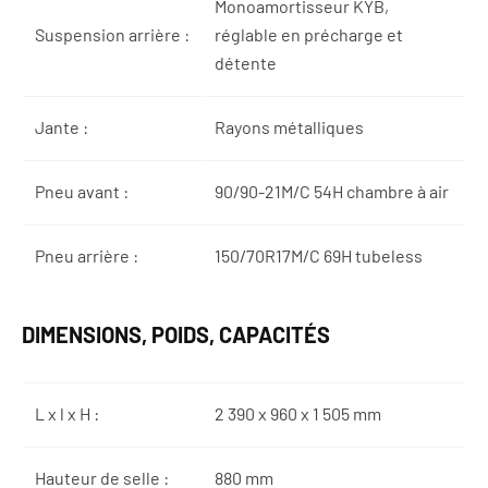
Monoamortisseur KYB,
Suspension arrière :
réglable en précharge et
détente
Jante :
Rayons métalliques
Pneu avant :
90/90-21M/C 54H chambre à air
Pneu arrière :
150/70R17M/C 69H tubeless
DIMENSIONS, POIDS, CAPACITÉS
L x l x H :
2 390 x 960 x 1 505 mm
Hauteur de selle :
880 mm