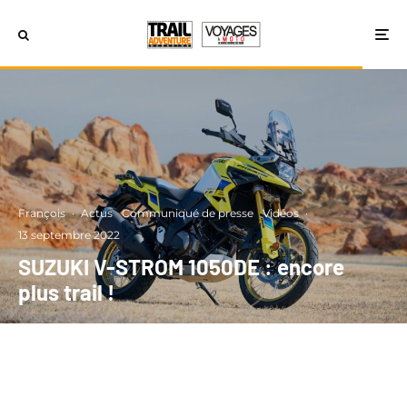
François
·
Actus
Communiqué de presse
Vidéos
·
13 septembre 2022
SUZUKI V-STROM 1050DE : encore
plus trail !