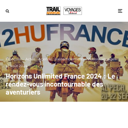
François
·
Actus
Agenda
Rassemblements
Vidéos
Voyages
·
10 août 2024
Horizons Unlimited France 2024 : Le
rendez-vous incontournable des
aventuriers