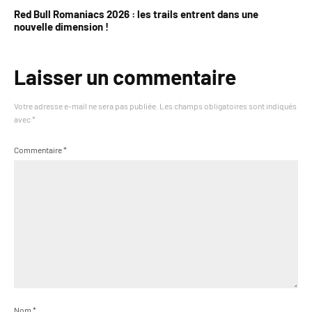
Red Bull Romaniacs 2026 : les trails entrent dans une
nouvelle dimension !
Laisser un commentaire
Votre adresse e-mail ne sera pas publiée.
Les champs obligatoires sont indiqués
avec
*
Commentaire
*
Nom
*