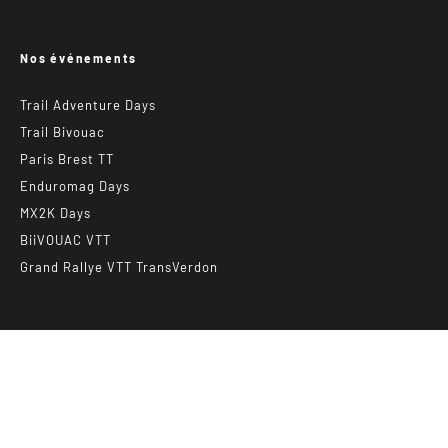
Nos événements
Trail Adventure Days
Trail Bivouac
Paris Brest TT
Enduromag Days
MX2K Days
BiiVOUAC VTT
Grand Rallye VTT TransVerdon
Abonnez-vous à notre newsletter
E-mail
*