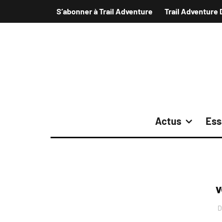
S’abonner à Trail Adventure
Trail Adventure 
Actus
Ess
v
D