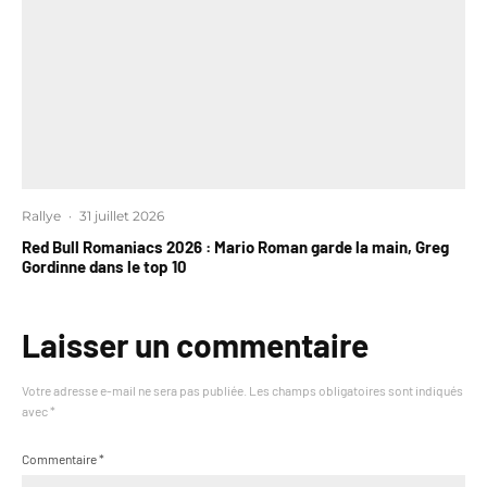
Rallye
·
31 juillet 2026
Red Bull Romaniacs 2026 : Mario Roman garde la main, Greg
Gordinne dans le top 10
Laisser un commentaire
Votre adresse e-mail ne sera pas publiée.
Les champs obligatoires sont indiqués
avec
*
Commentaire
*