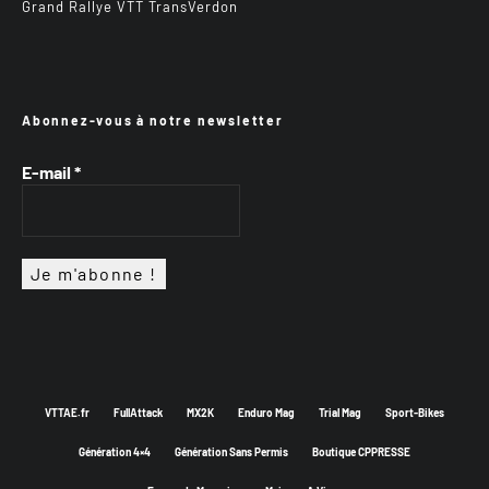
Grand Rallye VTT TransVerdon
Abonnez-vous à notre newsletter
E-mail
*
VTTAE.fr
FullAttack
MX2K
Enduro Mag
Trial Mag
Sport-Bikes
Génération 4×4
Génération Sans Permis
Boutique CPPRESSE