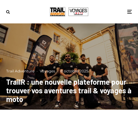
Trail Adventure
·
Voyages
·
8 octobre 2025
TrailR : une nouvelle plateforme pour
trouver vos aventures trail & voyages à
moto