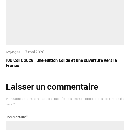
Voyages
·
7 mai 2026
100 Colls 2026 : une édition solide et une ouverture vers la
France
Laisser un commentaire
Votre adresse e-mail ne sera pas publiée.
Les champs obligatoires sont indiqués
avec
*
Commentaire
*