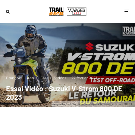
François
·
Actus
Essais
Vidéos
·
27 février 2023
Essai Vidéo : Suzuki V-Strom 800 DE
2023
Vignette YouTube de l'essai vidéo de la Suzuki V-Strom 800 DE