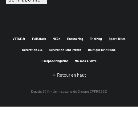
VTTAE.fr
FullAttack
MX2K
Enduro Mag
Trial Mag
Sport-Bikes
Génération 4×4
Génération Sans Permis
Boutique CPPRESSE
Escapade Magazine
Maisons A Vivre
Retour en haut
Depuis 2014 - Un magazine du
Groupe CPPRESSE