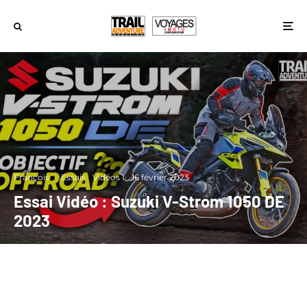
François
·
Essais
Vidéos
·
16 février 2023
Essai Vidéo : Suzuki V-Strom 1050 DE
2023