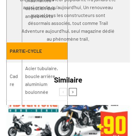
chauffantes +
aussi grande qu’aujourd’hui. Un renouveau
détection des
auquel tous les constructeurs sont
angles morts
désormais associés, tout comme Trail
Adventure aujourd’hui, seul magazine dédié
au phénomène trail.
PARTIE-CYCLE
Acier tubulaire,
Cad
boucle arrière
Similaire
re
aluminium
boulonnée
GT: fourche
inversée Showa ø
Sus
49 mm,
pen
amortissement