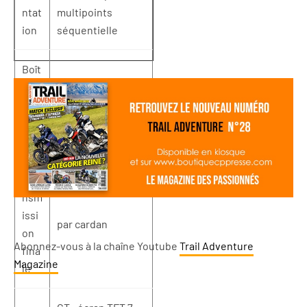
ntat
multipoints
ion
séquentielle
Boît
e de
vite
6 rapports
sse
s
Tra
nsm
issi
par cardan
on
Abonnez-vous à la chaîne Youtube
Trail Adventure
fina
Magazine
le