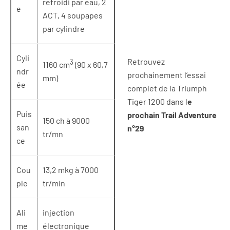
refroidi par eau, 2
e
ACT, 4 soupapes
par cylindre
Cyli
Retrouvez
3
1160 cm
(90 x 60,7
ndr
prochainement l’essai
mm)
ée
complet de la Triumph
Tiger 1200 dans l
e
Puis
prochain Trail Adventure
150 ch à 9000
san
n°29
tr/mn
ce
Cou
13,2 mkg à 7000
ple
tr/min
Ali
injection
me
électronique