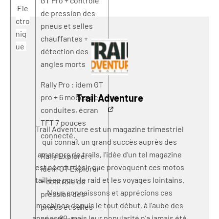
GT Pro + contrôle
Ele
de pression des
ctro
pneus et selles
niq
chauffantes +
ue
détection des
angles morts
Rally Pro : idem GT
Trail Adventure
pro + 6 modes de
conduites, écran
TFT 7 pouces
Trail Adventure est un magazine trimestriel
connecté,
qui connaît un grand succès auprès des
amateurs de trails, l’idée d’un tel magazine
Rally Explorer :
est née du désir que provoquent ces motos
idem GT Explorer
taillées pour le raid et les voyages lointains.
+ contrôle de
Nous connaissons et apprécions ces
pression des
machines depuis le tout début, à l’aube des
pneus et selles
années 80, mais leur popularité n’a jamais été