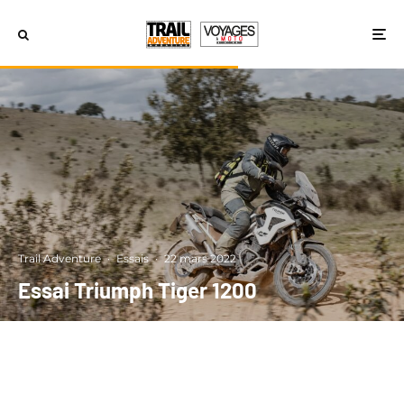
Trail Adventure
·
Essais
·
22 mars 2022
Essai Triumph Tiger 1200