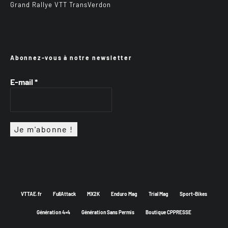
Grand Rallye VTT TransVerdon
Abonnez-vous à notre newsletter
E-mail
*
VTTAE.fr
FullAttack
MX2K
Enduro Mag
Trial Mag
Sport-Bikes
Génération 4×4
Génération Sans Permis
Boutique CPPRESSE