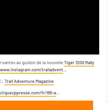
ervantes au guidon de la nouvelle
Tiger 1200 Rally
/www.instagram.com/trailadvent
…
E:
Trail Adventure Magazine
utiquecppresse.com/fr/195-a
…