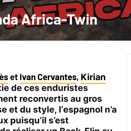
nda Africa-Twin
rès
et
Ivan Cervantes
,
Kirian
tie de ces enduristes
ment reconvertis au gros
e et du style, l
‘espagnol n’a
eux
puisqu’il s’est