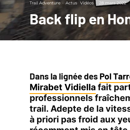
Trail Adventure
·
Actus
Vidéos
·
28 mars 2022
Back flip en Ho
Dans la lignée des
Pol Tar
Mirabet Vidiella
fait par
professionnels fraîche
trail.
Adepte de la vitess
à priori pas froid aux y