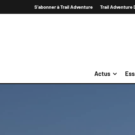
S’abonner à Trail Adventure
Trail Adventure 
Actus
Ess