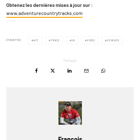
Obtenez les dernières mises à jour sur :
www.adventurecountrytracks.com
ÉTIQUETTES
ACT
TRACE
UK
VIDÉO
VOYAGES
Partager
François