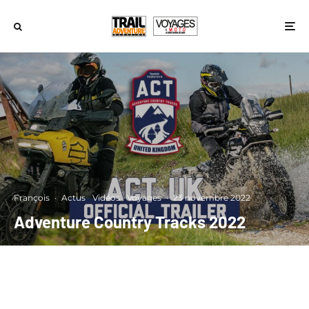
François
·
Actus
Vidéos
Voyages
·
23 novembre 2022
Adventure Country Tracks 2022