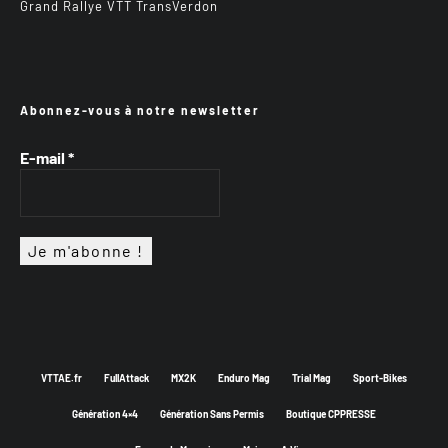
Grand Rallye VTT TransVerdon
Abonnez-vous à notre newsletter
E-mail
*
VTTAE.fr
FullAttack
MX2K
Enduro Mag
Trial Mag
Sport-Bikes
Génération 4×4
Génération Sans Permis
Boutique CPPRESSE