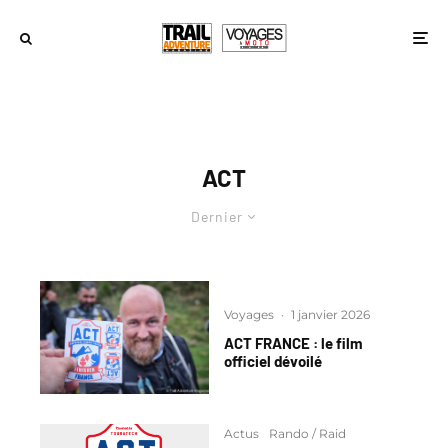
ACT
Dernier
Voyages
·
1 janvier 2026
ACT FRANCE : le film
officiel dévoilé
Actus
Rando / Raid