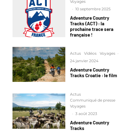
Voyages
·
10 septembre 2025
Adventure Country
Tracks (ACT) : la
prochaine trace sera
française !
Actus
Vidéos
Voyages
·
24 janvier 2024
Adventure Country
Tracks Croatie : le film
Actus
Communiqué de presse
Voyages
·
3 août 2023
Adventure Country
Tracks