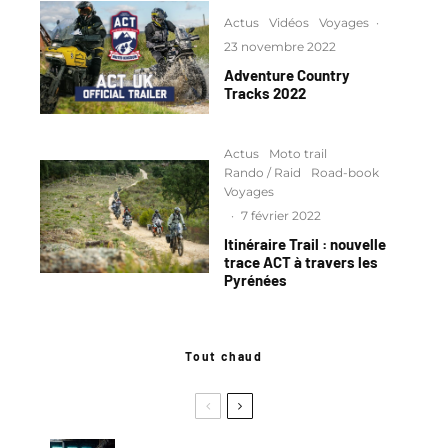
Actus
Vidéos
Voyages
·
23 novembre 2022
Adventure Country
Tracks 2022
Actus
Moto trail
Rando / Raid
Road-book
Voyages
·
7 février 2022
Itinéraire Trail : nouvelle
trace ACT à travers les
Pyrénées
Tout chaud