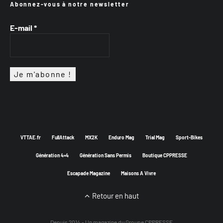
Abonnez-vous à notre newsletter
E-mail
*
VTTAE.fr
FullAttack
MX2K
Enduro Mag
Trial Mag
Sport-Bikes
Génération 4×4
Génération Sans Permis
Boutique CPPRESSE
Escapade Magazine
Maisons A Vivre
Retour en haut
Depuis 2014 - Un magazine du
Groupe CPPRESSE