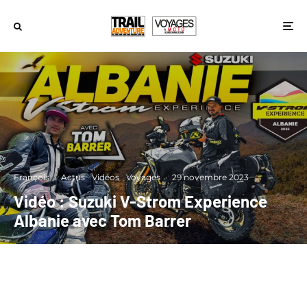
François
·
Actus
Vidéos
Voyages
·
29 novembre 2023
Vidéo : Suzuki V-Strom Experience
Albanie avec Tom Barrer