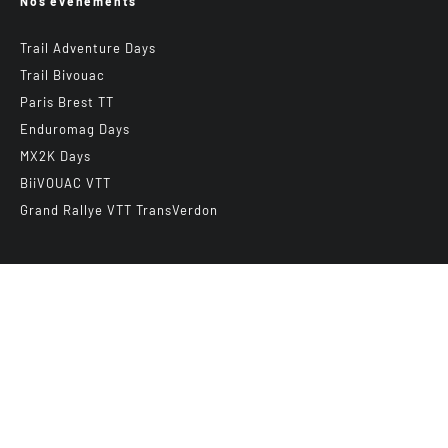
Nos événements
Trail Adventure Days
Trail Bivouac
Paris Brest TT
Enduromag Days
MX2K Days
BiiVOUAC VTT
Grand Rallye VTT TransVerdon
Abonnez-vous à notre newsletter
E-mail
*