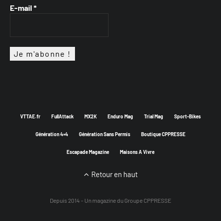
E-mail
*
VTTAE.fr
FullAttack
MX2K
Enduro Mag
Trial Mag
Sport-Bikes
Génération 4×4
Génération Sans Permis
Boutique CPPRESSE
Escapade Magazine
Maisons A Vivre
Retour en haut
Depuis 2014 - Un magazine du
Groupe CPPRESSE