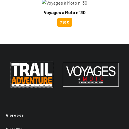
Voyages à Moto n°30
7.90 €
A propos
A propos