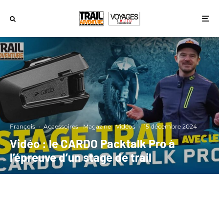
François
·
Accessoires
Magazine
Vidéos
·
15 décembre 2024
Vidéo : le CARDO Packtalk Pro à
l’épreuve d’un stage de trail