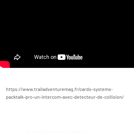
https://www.trailadventuremag.fr/cardo-systems-
packtalk-pro-un-intercom-avec-detecteur-de-collision/