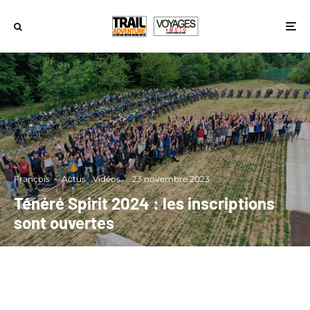
François
·
Actus
Vidéos
·
23 novembre 2023
Ténéré Spirit 2024 : les inscriptions
sont ouvertes