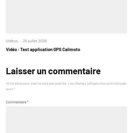
Vidéos
·
25 juillet 2026
Vidéo : Test application GPS Calimoto
Laisser un commentaire
Votre adresse e-mail ne sera pas publiée.
Les champs obligatoires sont indiqués
avec
*
Commentaire
*