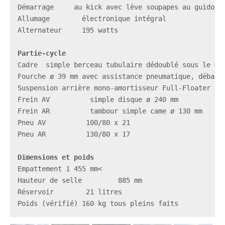
Démarrage     au kick avec lève soupapes au guidon

Allumage        électronique intégral

Alternateur     195 watts

Cadre  simple berceau tubulaire dédoublé sous le mot
Fourche ø 39 mm avec assistance pneumatique, débat. 
Suspension arrière mono-amortisseur Full-Floater à p
Frein AV          simple disque ø 240 mm

Frein AR          tambour simple came ø 130 mm

Pneu AV          100/80 x 21

Pneu AR          130/80 x 17

Empattement 1 455 mm<

Hauteur de selle         885 mm

Réservoir        21 litres

Poids (vérifié) 160 kg tous pleins faits