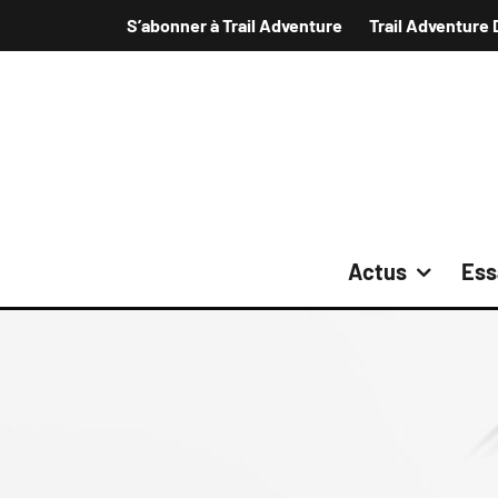
S’abonner à Trail Adventure
Trail Adventure 
Actus
Ess