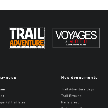
ez-nous
Nos événements
ram
Trail Adventure Days
ook
Trail Bivouac
upe FB Trailistes
Paris Brest TT