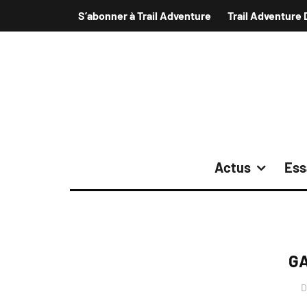
S’abonner à Trail Adventure
Trail Adventure 
Actus
Ess
G
D