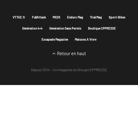
VTTAE.fr
FullAttack
MX2K
Enduro Mag
Trial Mag
Sport-Bikes
Génération 4×4
Génération Sans Permis
Boutique CPPRESSE
Escapade Magazine
Maisons A Vivre
Retour en haut
Depuis 2014 - Un magazine du
Groupe CPPRESSE