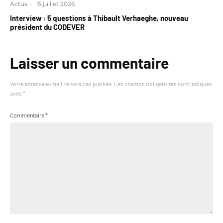
Actus
·
15 juillet 2026
Interview : 5 questions à Thibault Verhaeghe, nouveau
président du CODEVER
Laisser un commentaire
Votre adresse e-mail ne sera pas publiée.
Les champs obligatoires sont indiqués
avec
*
Commentaire
*