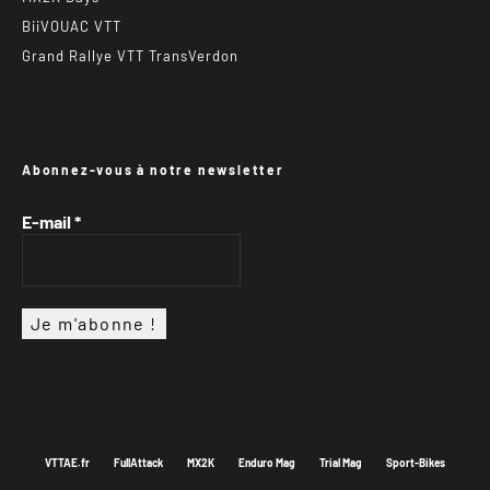
BiiVOUAC VTT
Grand Rallye VTT TransVerdon
Abonnez-vous à notre newsletter
E-mail
*
VTTAE.fr
FullAttack
MX2K
Enduro Mag
Trial Mag
Sport-Bikes