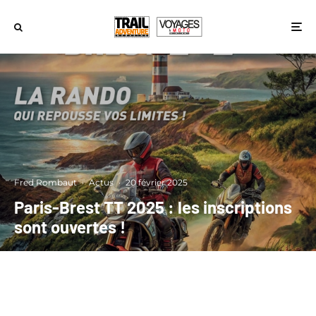
Fred Rombaut
·
Actus
·
20 février 2025
Paris-Brest TT 2025 : les inscriptions
sont ouvertes !