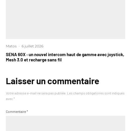
Matos
·
6 juillet 2026
SENA 60X : un nouvel intercom haut de gamme avec joystick,
Mesh 3.0 et recharge sans fil
Laisser un commentaire
Votre adresse e-mail ne sera pas publiée.
Les champs obligatoires sont indiqués
avec
*
Commentaire
*