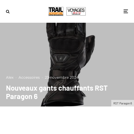
Alex
·
Accessoires
·
23 novembre 2024
Nouveaux gants chauffants RST
Paragon 6
RST Paragon 6