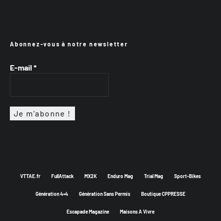
Abonnez-vous à notre newsletter
E-mail
*
VTTAE.fr
FullAttack
MX2K
Enduro Mag
Trial Mag
Sport-Bikes
Génération 4×4
Génération Sans Permis
Boutique CPPRESSE
Escapade Magazine
Maisons A Vivre