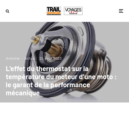
Antoine
·
Actus
·
25 août 2023
L’effet du thermostat sur la
température du moteur d’une moto :
le garant de la performance
mécanique