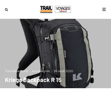
Trail Adventure
·
Accessoires
·
26 août 2020
Kriega Backpack R 15