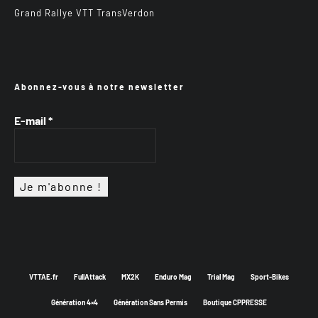
Grand Rallye VTT TransVerdon
Abonnez-vous à notre newsletter
E-mail
*
VTTAE.fr
FullAttack
MX2K
Enduro Mag
Trial Mag
Sport-Bikes
Génération 4×4
Génération Sans Permis
Boutique CPPRESSE