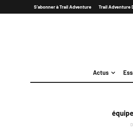
S’abonner à Trail Adventure
Trail Adventure 
Actus
Ess
équip
D