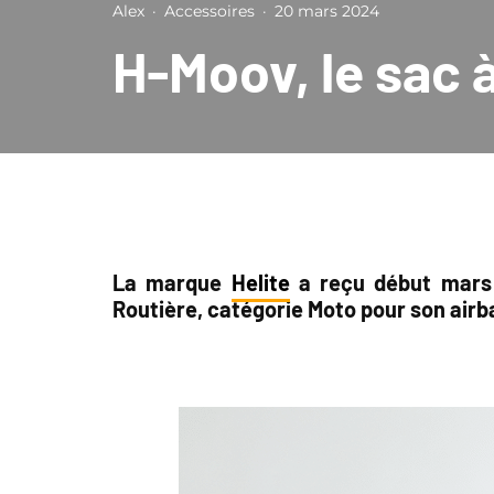
Alex
·
Accessoires
·
20 mars 2024
H-Moov, le sac 
La marque
Helite
a reçu début mars l
Routière, catégorie Moto pour son airb