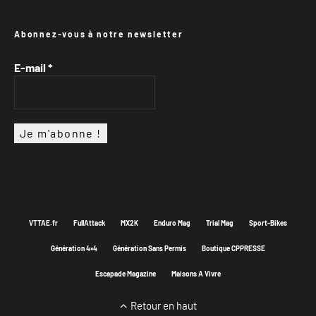
Abonnez-vous à notre newsletter
E-mail
*
VTTAE.fr
FullAttack
MX2K
Enduro Mag
Trial Mag
Sport-Bikes
Génération 4×4
Génération Sans Permis
Boutique CPPRESSE
Escapade Magazine
Maisons A Vivre
Retour en haut