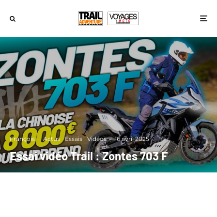
François
·
Actus
Essais
Vidéos
·
16 avril 2025
Essai vidéo Trail : Zontes 703 F