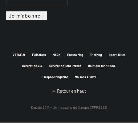
VTTAE.fr
FullAttack
MX2K
Enduro Mag
Trial Mag
Sport-Bikes
Génération 4×4
Génération Sans Permis
Boutique CPPRESSE
Escapade Magazine
Maisons A Vivre
Retour en haut
Depuis 2014 - Un magazine du
Groupe CPPRESSE