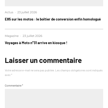
Actus
·
23 juillet 2026
E85 sur les motos : le boîtier de conversion enfin homologué
Magazine
·
23 juillet 2026
Voyages à Moto n°31 arrive en kiosque !
Laisser un commentaire
Votre adresse e-mail ne sera pas publiée.
Les champs obligatoires sont indiqués
avec
*
Commentaire
*