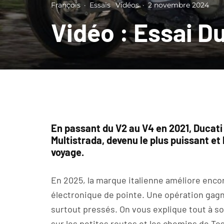
François
·
Essais
Vidéos
·
2 novembre 2024
Vidéo : Essai D
En passant du V2 au V4 en 2021, Ducat
Multistrada, devenu le plus puissant et 
voyage.
En 2025, la marque italienne améliore encore
électronique de pointe. Une opération gagn
surtout pressés. On vous explique tout à so
sur les petites routes et les chemins de Tos