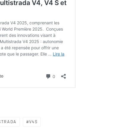
STRADA
V4S