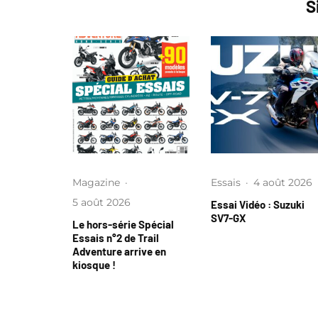
S
Magazine
·
Essais
·
4 août 2026
5 août 2026
Essai Vidéo : Suzuki
SV7-GX
Le hors-série Spécial
Essais n°2 de Trail
Adventure arrive en
kiosque !