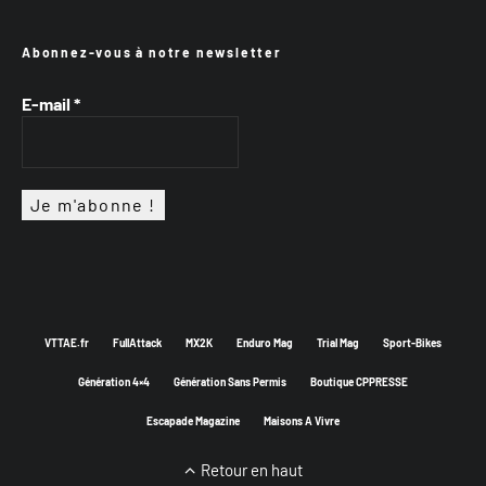
Abonnez-vous à notre newsletter
E-mail
*
VTTAE.fr
FullAttack
MX2K
Enduro Mag
Trial Mag
Sport-Bikes
Génération 4×4
Génération Sans Permis
Boutique CPPRESSE
Escapade Magazine
Maisons A Vivre
Retour en haut