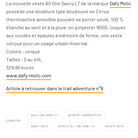
La nouvelle veste All One Sancy LT de la marque
Dafy Moto
possède une doublure type doudoune en Cirrus
thermoactive amovible pouvant se porter seule. 100 %
étanche au vent et à la pluie, en polyester 900D, coques
aux coudes et épaules à mémoire de forme, une veste
conçue pour un usage urbain hivernal.
Coloris : unique
Tailles : S au 4XL
329,90 euros
www.dafy-moto.com
Article à retrouver dans le trail adventure n°8
ALL ONE SANCY LT
CIRRUS THERMOACTIVE
ÉTIQUETTES
DAFY MOTO
VESTE ALL ONE SANCY LT
VESTE MOTO