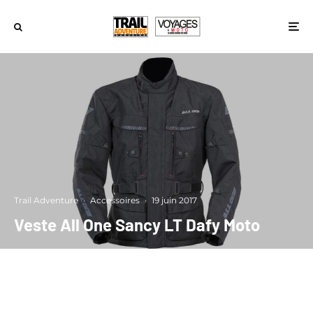
Trail Adventure
·
Accessoires
·
19 juin 2017
Veste All One Sancy LT Dafy Moto