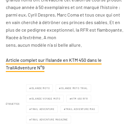
chaque année à 50 exemplaires et ont marqué l’histoire :
parmi eux, Cyril Despres, Marc Coma et tous ceux qui ont
en vain cherché à détrôner ces princes des sables. Et en
plus de ce pedigree exceptionnel, la RFR est flamboyante.
Racée à l’extrême. A mon
sens, aucun modèle n’a si belle allure.
Article complet sur l’Islande en KTM 450 dans le
TrailAdventure N°9
ISLANDE MOTO
ISLANDE MOTO TRIAL
ISLANDE VOYAGE MOTO
KTM 450 RFR
ÉTIQUETTES
TRAIL ADVENTURE
TRAIL ADVENTURE MAG
TRAIL ADVENTURE MAGAZINE