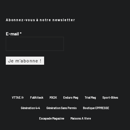
Abonnez-vous à notre newsletter
E-mail
*
VTTAE.fr
FullAttack
MX2K
Enduro Mag
Trial Mag
Sport-Bikes
Génération 4×4
Génération Sans Permis
Boutique CPPRESSE
Escapade Magazine
Maisons A Vivre