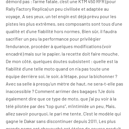
démord pas : l’arme fatale, c’est une KTM 450 RFR (pour
Rally Factory Replica) un peu civilisée et adaptée au
voyage. A ses yeux, un tel engin est déjà prévu pour les
pistes les plus extrêmes, ses composants sont tous d’une
qualité et d’une fiabilité hors normes. Bien sûr, il faudra
sacrifier un peu la performance pour privilégier
l’endurance, procéder à quelques modifications (voir
encadré) mais sur le papier, la recette doit faire mouche.
De mon côté, quelques doutes subsistent : quelle est la
fiabilité d’une telle moto quand on n’a pas toute une
équipe derrière soi, le soir, à l’étape, pour la bichonner ?
Avec sa selle à presqu’un mètre de haut, ne sera-t-elle pas
inaccessible ? Comment arrimer des bagages ?Je dois
également dire que ce type de moto, que j’ai pu voir à la
télé pilotée par des “top guns”, m’intimide un peu. Mais,
allez savoir pourquoi, le pari me tente. C’est le modèle qui
gagne le Dakar sans discontinuer depuis 2011. Les plus
grands noms ont chevauché cet étalon de course produit