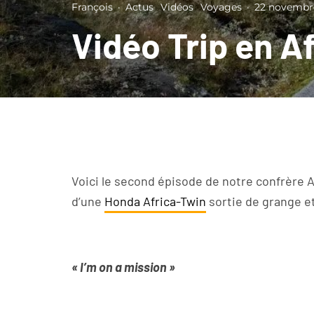
François
·
Actus
Vidéos
Voyages
·
22 novembr
Vidéo Trip en A
Voici le second épisode de notre confrère 
d’une
Honda Africa-Twin
sortie de grange et
« I’m on a mission »