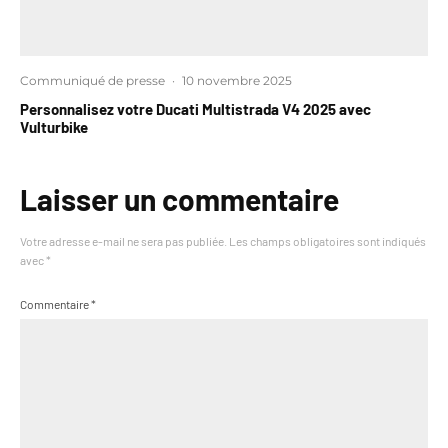
Communiqué de presse
·
10 novembre 2025
Personnalisez votre Ducati Multistrada V4 2025 avec
Vulturbike
Laisser un commentaire
Votre adresse e-mail ne sera pas publiée.
Les champs obligatoires sont indiqués
avec
*
Commentaire
*