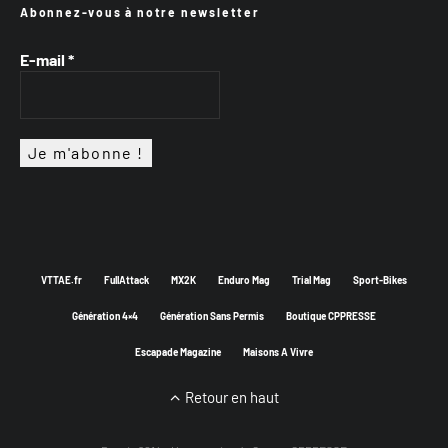
Abonnez-vous à notre newsletter
E-mail
*
VTTAE.fr
FullAttack
MX2K
Enduro Mag
Trial Mag
Sport-Bikes
Génération 4×4
Génération Sans Permis
Boutique CPPRESSE
Escapade Magazine
Maisons A Vivre
Retour en haut