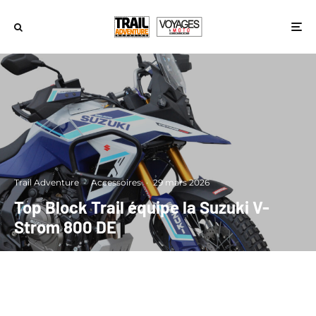
Trail Adventure
·
Accessoires
·
29 mars 2026
Top Block Trail équipe la Suzuki V-
Strom 800 DE