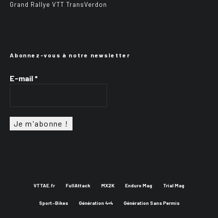
Grand Rallye VTT TransVerdon
Abonnez-vous à notre newsletter
E-mail
*
VTTAE.fr
FullAttack
MX2K
Enduro Mag
Trial Mag
Sport-Bikes
Génération 4×4
Génération Sans Permis