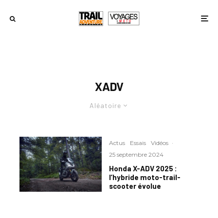
XADV
Aléatoire
Actus
Essais
Vidéos
·
25 septembre 2024
Honda X-ADV 2025 :
l’hybride moto-trail-
scooter évolue