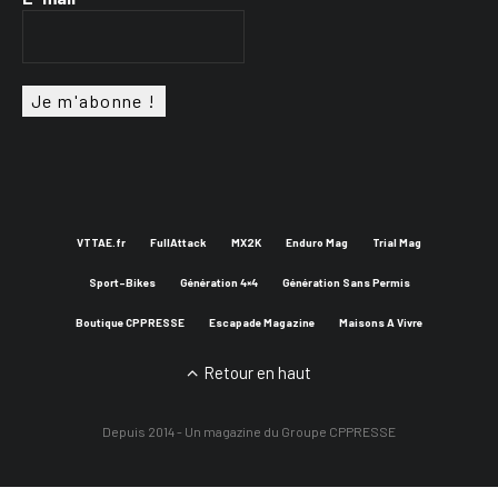
VTTAE.fr
FullAttack
MX2K
Enduro Mag
Trial Mag
Sport-Bikes
Génération 4×4
Génération Sans Permis
Boutique CPPRESSE
Escapade Magazine
Maisons A Vivre
Retour en haut
Depuis 2014 - Un magazine du
Groupe CPPRESSE