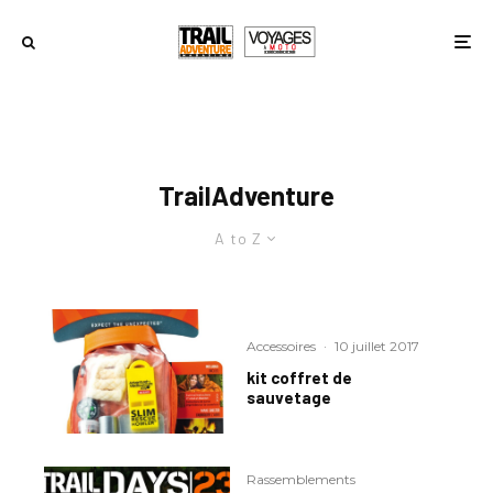
TrailAdventure
A to Z
Accessoires
·
10 juillet 2017
kit coffret de
sauvetage
Rassemblements