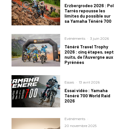
Erzbergrodeo 2026 : Pol
Tarrés repousse les
limites du possible sur
sa Yamaha Ténéré 700
Evénéments
·
3 juin 2026
Ténéré Travel Trophy
2026 : cinq étapes, sept
nuits, de l’Auvergne aux
Pyrénées
Essais
·
13 avril 2026
Essai vidéo : Yamaha
Ténéré 700 World Raid
2026
Evénéments
·
20 novembre 2025