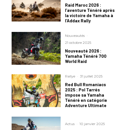
Raid Maroc 2026 :
l’aventure Ténéré après
la victoire de Yamaha à
l’Addax Rally
Nouveautés
·
21 octobre 2025
Nouveauté 2026 :
Yamaha Ténéré 700
World Raid
Rallye
·
31 juillet 2025
Red Bull Romaniacs
2025 : Pol Tarrés
impose sa Yamaha
Ténéré en catégorie
Adventure Ultimate
Actus
·
10 janvier 2025