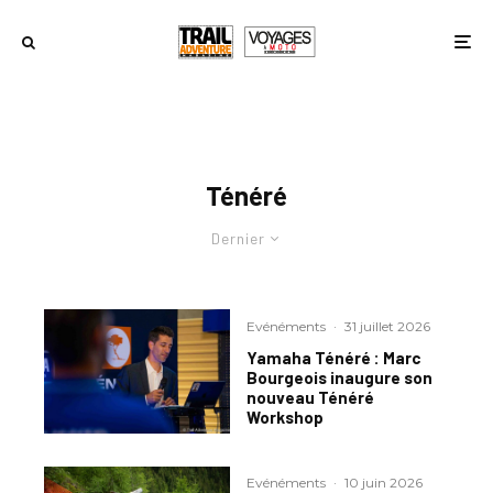
Ténéré
Dernier
Evénéments
·
31 juillet 2026
Yamaha Ténéré : Marc
Bourgeois inaugure son
nouveau Ténéré
Workshop
Evénéments
·
10 juin 2026