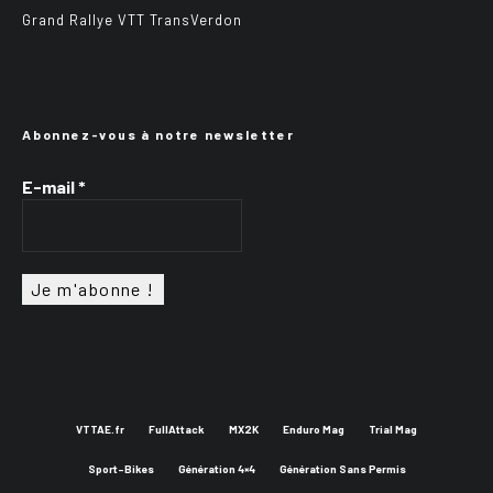
Grand Rallye VTT TransVerdon
Abonnez-vous à notre newsletter
E-mail
*
VTTAE.fr
FullAttack
MX2K
Enduro Mag
Trial Mag
Sport-Bikes
Génération 4×4
Génération Sans Permis