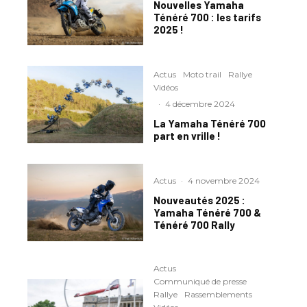
Nouvelles Yamaha
Ténéré 700 : les tarifs
2025 !
Actus
Moto trail
Rallye
Vidéos
·
4 décembre 2024
La Yamaha Ténéré 700
part en vrille !
Actus
·
4 novembre 2024
Nouveautés 2025 :
Yamaha Ténéré 700 &
Ténéré 700 Rally
Actus
Communiqué de presse
Rallye
Rassemblements