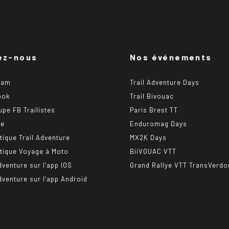
ez-nous
Nos événements
ram
Trail Adventure Days
ook
Trail Bivouac
upe FB Trailistes
Paris Brest TT
be
Enduromag Days
tique Trail Adventure
MX2K Days
tique Voyage à Moto
BiiVOUAC VTT
dventure sur l’app IOS
Grand Rallye VTT TransVerdo
Adventure sur l’app Android