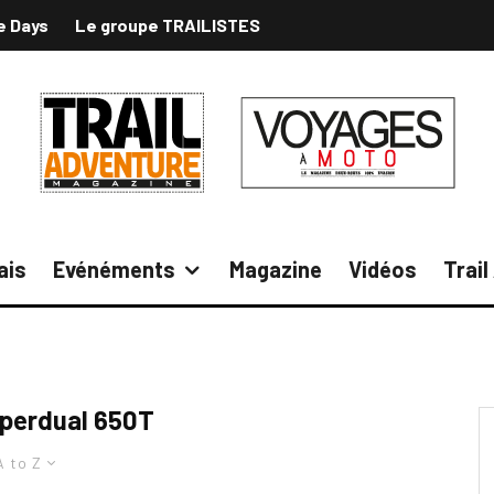
e Days
Le groupe TRAILISTES
ais
Evénéments
Magazine
Vidéos
Trai
perdual 650T
A to Z