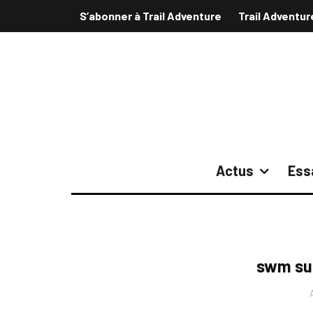
S’abonner à Trail Adventure
Trail Adventur
Actus
Ess
swm su