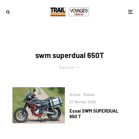
swm superdual 650T
Dernier
Actus
Essais
·
27 février 2019
Essai SWM SUPERDUAL
650 T