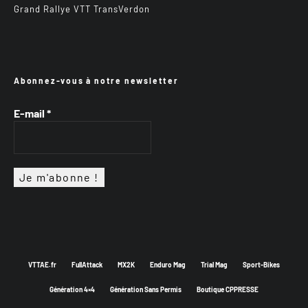
Grand Rallye VTT TransVerdon
Abonnez-vous à notre newsletter
E-mail
*
VTTAE.fr
FullAttack
MX2K
Enduro Mag
Trial Mag
Sport-Bikes
Génération 4×4
Génération Sans Permis
Boutique CPPRESSE