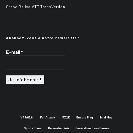
Grand Rallye VTT TransVerdon
Abonnez-vous à notre newsletter
E-mail
*
VTTAE.fr
FullAttack
MX2K
Enduro Mag
Trial Mag
Sport-Bikes
Génération 4×4
Génération Sans Permis