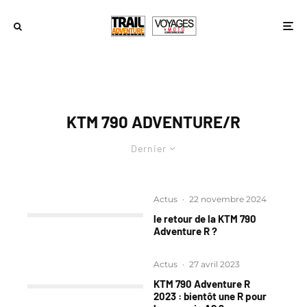
KTM 790 ADVENTURE/R
Dernier
Actus
·
22 novembre 2024
le retour de la KTM 790
Adventure R ?
Actus
·
27 avril 2023
KTM 790 Adventure R
2023 : bientôt une R pour