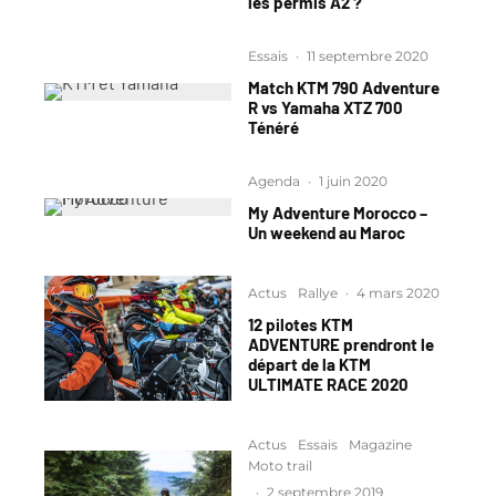
les permis A2 ?
Essais
·
11 septembre 2020
Match KTM 790 Adventure
R vs Yamaha XTZ 700
Ténéré
Agenda
·
1 juin 2020
My Adventure Morocco –
Un weekend au Maroc
Actus
Rallye
·
4 mars 2020
12 pilotes KTM
ADVENTURE prendront le
départ de la KTM
ULTIMATE RACE 2020
Actus
Essais
Magazine
Moto trail
·
2 septembre 2019