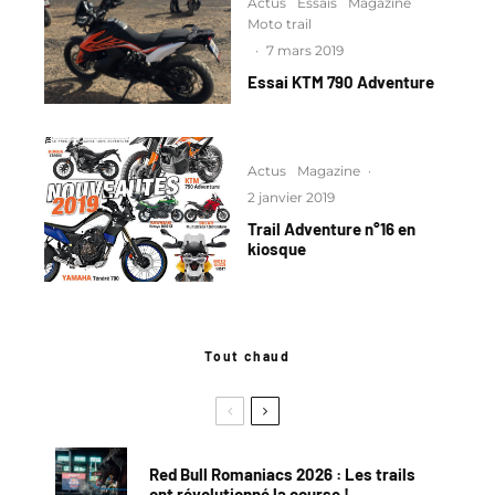
Actus
Essais
Magazine
Moto trail
·
7 mars 2019
Essai KTM 790 Adventure
Actus
Magazine
·
2 janvier 2019
Trail Adventure n°16 en
kiosque
Tout chaud
Red Bull Romaniacs 2026 : Les trails
ont révolutionné la course !