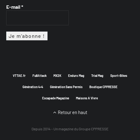
E-mail
*
VTTAE.fr
FullAttack
MX2K
Enduro Mag
Trial Mag
Sport-Bikes
Génération 4×4
Génération Sans Permis
Boutique CPPRESSE
Escapade Magazine
Maisons A Vivre
Retour en haut
Depuis 2014 - Un magazine du
Groupe CPPRESSE