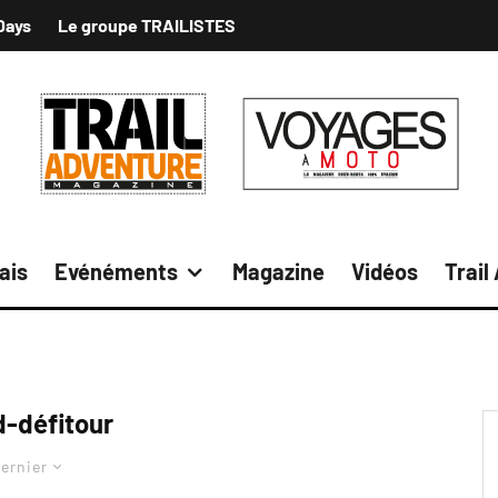
Days
Le groupe TRAILISTES
ais
Evénéments
Magazine
Vidéos
Trail
d-défitour
ernier