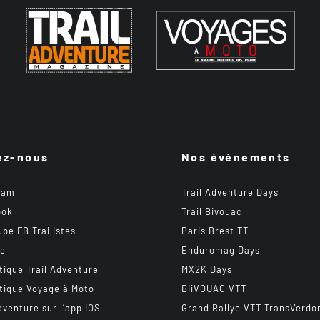
ez-nous
Nos événements
ram
Trail Adventure Days
ook
Trail Bivouac
upe FB Trailistes
Paris Brest TT
be
Enduromag Days
tique Trail Adventure
MX2K Days
tique Voyage à Moto
BiiVOUAC VTT
dventure sur l’app IOS
Grand Rallye VTT TransVerdo