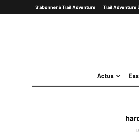
S’abonner à Trail Adventure
Trail Adventure 
Actus
Ess
har
D